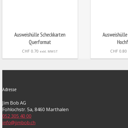
Ausweishülle Scheckkarten
Ausweishülle
Querformat
Hoch
CHF
0.70
CHF
0.80
exkl. MWST
Adresse
Jim Bob AG
Fohlochstr. 5a, 8460 Marthalen
052 305 40 00
info@jimbob.ch