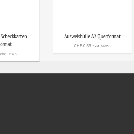
 Scheckkarten
Ausweishülle A7 Querformat
format
CHF
0.85
exkl. MWST
exkl. MWST