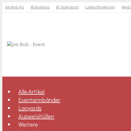
Jim Bob AG
JB Business
JB Teamsport
Laden/Showroom
Werbe
Alle Artikel
Eventarmbänder
Lanyards
Ausweishüllen
Weitere