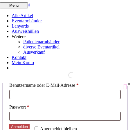
Skip to content
Menü
Menü
Alle Artikel
Alle Artikel
Eventarmbänder
Eventarmbänder
Lanyards
Lanyards
Ausweishüllen
Ausweishüllen
Weitere
Weitere
Kontodetails
Patientenarmbänder
Patientenarmbänder
diverse Eventartikel
diverse Eventartikel
Ausverkauf
Ausverkauf
Kontakt
Kontakt
Anmelden
Mein Konto
Mein Konto
Erforderlich
Benutzername oder E-Mail-Adresse
*
Erforderlich
Passwort
*
Anmelden
Angemeldet bleiben