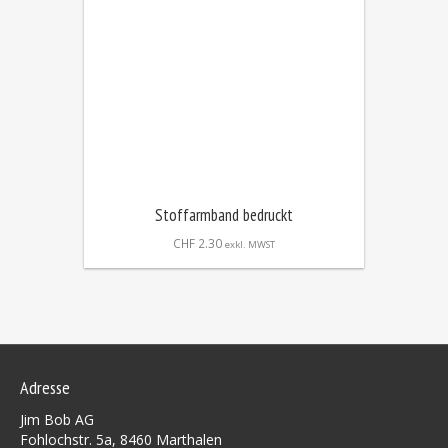
Stoffarmband bedruckt
CHF
2.30
exkl. MWST
Adresse
Jim Bob AG
Fohlochstr. 5a, 8460 Marthalen