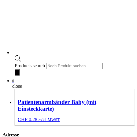
Products search
Products search
0
0
close
close
Patientenarmbänder Baby (mit
Einsteckkarte)
CHF
0.28
exkl. MWST
Adresse